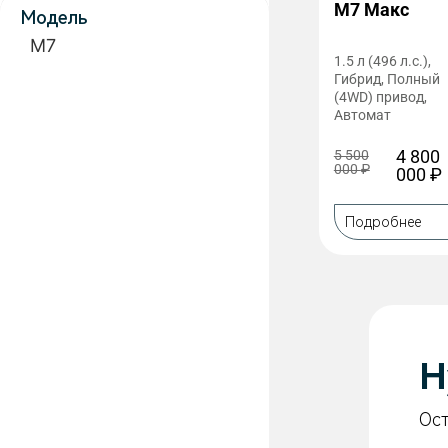
M7 Макс
Модель
M7
1.5 л (496 л.с.),
Гибрид, Полный
(4WD) привод,
Автомат
4 800
5 500
000
₽
000
₽
Подробнее
Н
Ост