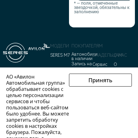
* — поля, отмеченные
звездочкой, обязательны к
заполнению
МОДЕЛИ
ПОКУПАТЕЛЯМ
Автомобили
SERES M7
ВЛАДЕЛЬЦАМ
О НАС
в наличии
Запись на
Сервис
О
тест-
Гарантия
компании
АО «Авилон
драйв
+7(495)730-44-32
Руководства
О бренде
Принять
Автомобильная группа»
Спецпредложения
по
Новости
Обратный звонок
обрабатывает cookies с
Финансовые
эксплуатации
Контакты
целью персонализации
Сервисные
услуги
сертификаты
сервисов и чтобы
Кредитный
Телематические
пользоваться веб-сайтом
калькулятор
системы
было удобнее. Вы можете
Трейд-ин
запретить обработку
Системы
сookies в настройках
зарядки
браузера. Пожалуйста,