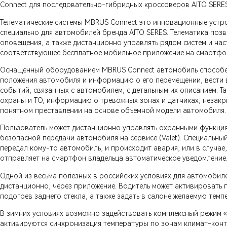
Connect для последовательно-гибридных кроссоверов AITO SERES
Телематические системы MBRUS Connect это инновационные устр
специально для автомобилей бренда AITO SERES. Телематика позв
оповещения, а также дистанционно управлять рядом систем и на
соответствующее бесплатное мобильное приложение на смартфо
Оснащенный оборудованием MBRUS Connect автомобиль способен
положения автомобиля и информацию о его перемещении, вести 
событий, связанных с автомобилем, с детальным их описанием. 
охраны и ТО, информацию о тревожных зонах и датчиках, незакр
понятном преставлении на основе объемной модели автомобиля.
Пользователь может дистанционно управлять охранными функция
безопасной передачи автомобиля на сервисе (Valet). Специальны
передал кому-то автомобиль, и происходит авария, или в случа
отправляет на смартфон владельца автоматическое уведомление
Одной из весьма полезных в российских условиях для автомоби
дистанционно, через приложение. Водитель может активировать 
подогрев заднего стекла, а также задать в салоне желаемую темп
В зимних условиях возможно задействовать комплексный режим «
активируются синхронизация температуры по зонам климат-контр