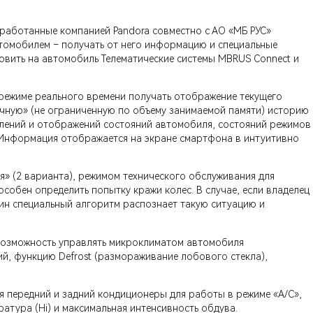
работанные компанией Pandora совместно с АО «МБ РУС»
автомобилем – получать от него информацию и специальные
новить на автомобиль Телематические системы MBRUS Connect и
режиме реального времени получать отображение текущего
чную» (не ограниченную по объему занимаемой памяти) историю
млений и отображений состояний автомобиля, состояний режимов
. Информация отображается на экране смартфона в интуитивно
» (2 варианта), режимом технического обслуживания для
собен определить попытку кражи колес. В случае, если владелец
дин специальный алгоритм распознает такую ситуацию и
 возможность управлять микроклиматом автомобиля
ий, функцию Defrost (размораживание лобового стекла),
 передний и задний кондиционеры для работы в режиме «A/C»,
атура (Hi) и максимальная интенсивность обдува.