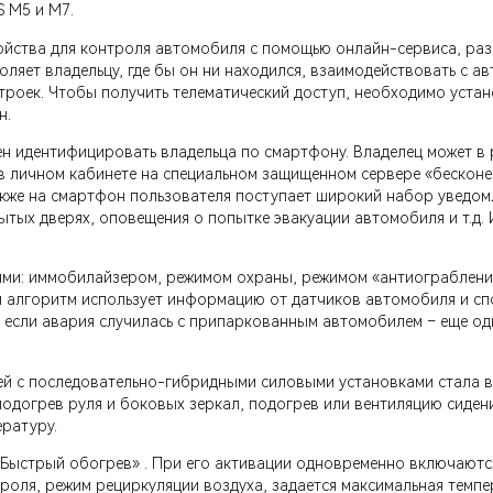
 M5 и М7.
ойства для контроля автомобиля с помощью онлайн-сервиса, раз
оляет владельцу, где бы он ни находился, взаимодействовать с 
строек. Чтобы получить телематический доступ, необходимо уста
н.
 идентифицировать владельца по смартфону. Владелец может в 
в личном кабинете на специальном защищенном сервере «бесконе
Также на смартфон пользователя поступает широкий набор уведо
ытых дверях, оповещения о попытке эвакуации автомобиля и т.д
ми: иммобилайзером, режимом охраны, режимом «антиограбления
й алгоритм использует информацию от датчиков автомобиля и спо
е, если авария случилась с припаркованным автомобилем – еще о
.
лей с последовательно-гибридными силовыми установками стала
подогрев руля и боковых зеркал, подогрев или вентиляцию сиден
ературу.
Быстрый обогрев» . При его активации одновременно включаются
оля, режим рециркуляции воздуха, задается максимальная темпер