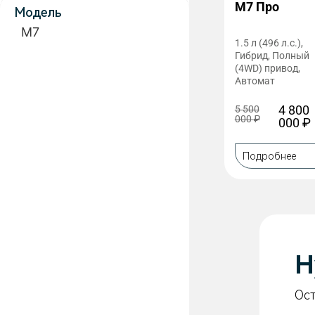
M7 Про
Модель
M7
1.5 л (496 л.с.),
Гибрид, Полный
(4WD) привод,
Автомат
4 800
5 500
000
₽
000
₽
Подробнее
Н
Ост